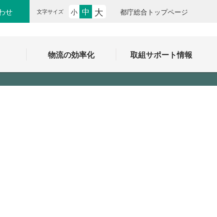
大
中
わせ
小
都庁総合トップページ
文字サイズ
ク
物流の効率化
取組サポート情報