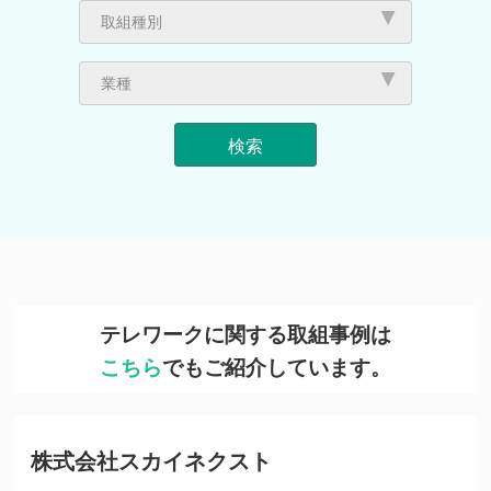
私と時差Biz
「新しい日常」における働き方
「スムーズビズ推進大賞」受賞企業・時差
インタビュー
取組事例
体験記
取組種別
Biz推進賞
人の流れ（テレワーク・時差出勤等）
物の流れ
普及啓発
業種
販売業
建設業
製造業
電気・ガス・熱供給・水道業
情報通信業
運輸業,郵便業
卸売業,小売業
金融業,保険業
不動産業,物品賃貸業
学術研究,専門・技術サービス業
生活関連サービス業,娯楽業
教育,学習支援業
医療,福祉
サービス業（他に分類されないもの）
公務
テレワークに関する取組事例は
こちら
でもご紹介しています。
株式会社スカイネクスト