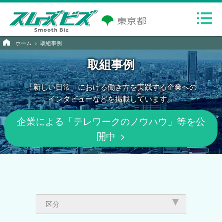
ホーム
取組事例
取組事例
「新しい日常」における
働き方を実践する
企業への
インタビューなどを
掲載しています。
企業による「テレワークのノウハウ」等を公
開中
区分