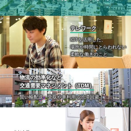
テレワーク
ICTを活用した、
場所や時間にとらわれない
柔軟な働きのこと
物流の効率化など
交通需要マネジメント（TDM）
賢い輸配送・受取や車利用で渋滞回避