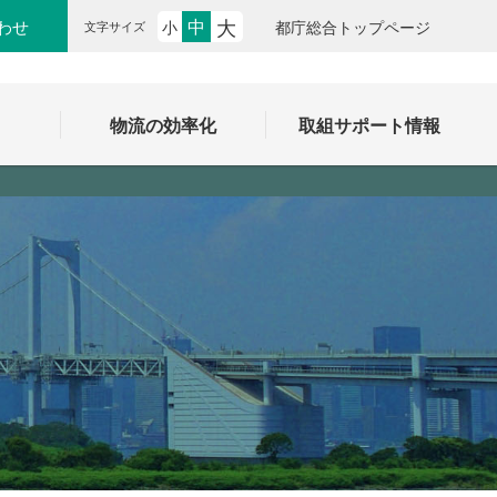
大
中
わせ
小
都庁総合トップページ
文字サイズ
ク
物流の効率化
取組サポート情報