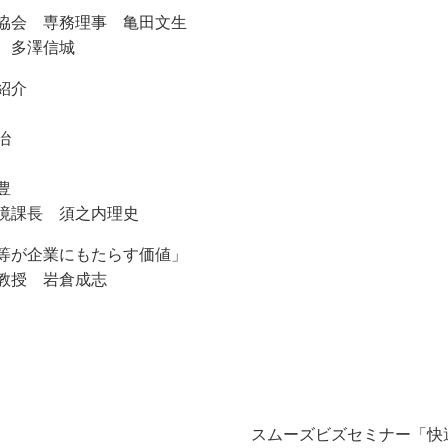
協会 専務理事 亀田文生
 多澤信城
紹介
治
豊
境課長 須之内理史
等が企業にもたらす価値」
教授 岩倉成志
スムーズビズセミナー「快