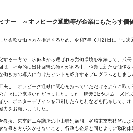
ミナー ～オフピーク通勤等が企業にもたらす価
た柔軟な働き方を推進するため、令和7年10月21日に「快適
する一方で、求職者から選ばれる労働環境を構築して、成長
回は、社会的に出社回帰の傾向がある中、企業に新たな価値を
な働き方の導入に向けたヒントを紹介するプログラムとしまし
夫し、オフピーク通勤に関心を持っていただけるように取り
の方々にご来場いただきました。また、時差Bizやスムーズビ
ほか、ポスターデザインを印刷したうちわなどを配布して、オ
協力をお願いしました。
教授、東京商工会議所の中山特別顧問、谷崎東京都技監によ
軟な働き方が欠かせないこと、行政も企業と同じように勤務体