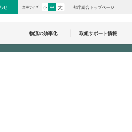
大
中
わせ
小
都庁総合トップページ
文字サイズ
ク
物流の効率化
取組サポート情報