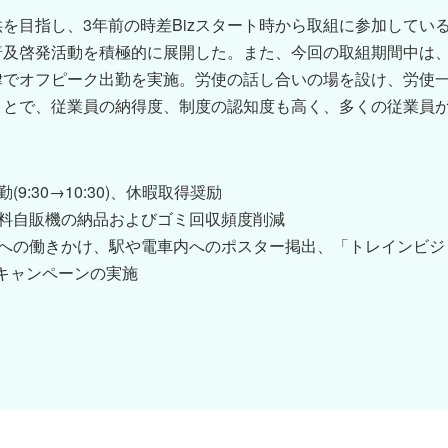
を目指し、3年前の時差Bizスタート時から取組に参加してい
普及啓発活動を積極的に展開した。また、今回の取組期間中は
律でオフピーク出勤を実施。労使の話し合いの場を設け、労使一
ことで、従業員の納得度、制度の認知度も高く、多くの従業員
:30→10:30)、休暇取得奨励
料自販機の納品およびゴミ回収頻度削減
への働きかけ、駅や電車内へのポスター掲出、「トレインビジ
進キャンペーンの実施