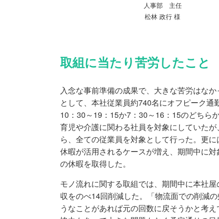
人事部 主任
松林 政行 様
取組に当たり苦労したこと
入念な事前準備の成果で、大きな苦労はなか
として、本社従業員約740名にオフピーク通勤
10：30～19：15か7：30～16：15の
育児や介護に関わる社員を対象にしていたが
ら、全ての従業員を対象として行った。更に
休暇が活用されるケースが増え、期間中に対
の休暇を取得した。
モノ流れに関する取組では、期間中に本社屋
収をのべ14回削減した。「物流面での削減
うなことがあれば元の回数に戻そうかと考え