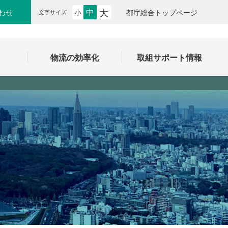
大
中
わせ
小
都庁総合トップページ
文字サイズ
ク
物流の効率化
取組サポート情報