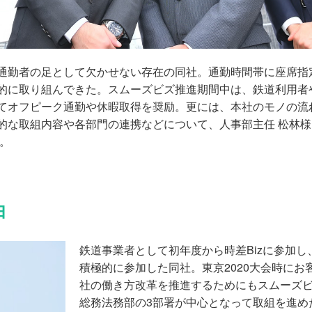
通勤者の足として欠かせない存在の同社。通勤時間帯に座席指定
的に取り組んできた。スムーズビズ推進期間中は、鉄道利用者
てオフピーク通勤や休暇取得を奨励。更には、本社のモノの流
的な取組内容や各部門の連携などについて、人事部主任 松林様
。
由
鉄道事業者として初年度から時差Bizに参加
積極的に参加した同社。東京2020大会時に
社の働き方改革を推進するためにもスムーズ
総務法務部の3部署が中心となって取組を進め