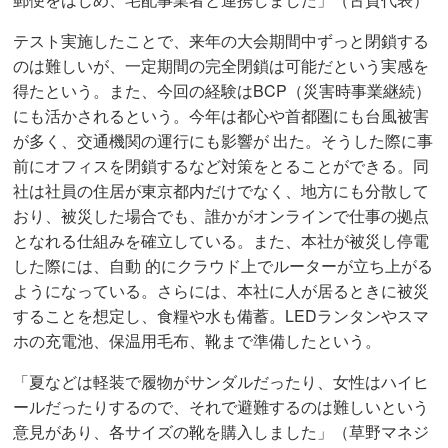
テスト実施したことで、来年の大会期間中ずっと閉鎖する
のは難しいが、一定期間の完全閉鎖は可能だという実感を
得たという。また、今回の経験はBCP（災害時事業継続）
にも活かされるという。今年は都心や首都圏にも台風被害
が多く、交通機関の運行にも影響が 出た。そうした際に事
前にオフィスを閉鎖するなど対策をとることができる。同
社は社員の住居が東京都内だけでなく、地方にも分散して
おり、被災した場合でも、誰かがオンラインで仕事の拠点
となれる仕組みを確立している。また、本社が被災し停電
した際には、自動 的にクラウド上でルーターが立ち上がる
ようになっている。さらには、本社に人が居るときに被災
することを想定し、食糧や水も備蓄。LEDランタンやスマ
ホの充電池、保温用毛布、靴まで準備したという。
「夏などは軽装で履物がサンダルだったり、女性はハイヒ
ールだったりするので、それで避難するのは難しいという
意見があり、各サイズの靴を購入しました」（草野マネジ