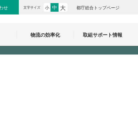
大
中
わせ
小
都庁総合トップページ
文字サイズ
ク
物流の効率化
取組サポート情報