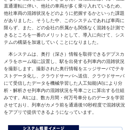
直通運転に伴い、他社の車両が多く乗り入れているため、
他社車両の混雑状況をどのように把握するかといった課題
がありました。そうした中、このシステムであれば車両に
限らず、また、どの会社の所属かも関係なく混雑を計測で
きるところを一番のメリットとして、導入に向けて、シス
テムの構築を加速していくことになりました。
本システムは、奥行（深さ）情報を取得できるデプスカ
メラをホーム端に設置し、駅を出発する列車内の混雑状況
を撮影します。撮影された奥行情報をエッジサーバでテキ
ストデータ化し、クラウドサーバへ送信、クラウドサーバ
にて受信したデータを機械学習した人工知能(AI)により分
析・解析させ列車内の混雑状況を号車ごとに算出する仕組
みです。AIには、数カ月間・何万号車分ものデータを学習
させており、列車がカメラ前を通過後10秒程度で混雑状況
をアプリで提供できるようになっています。