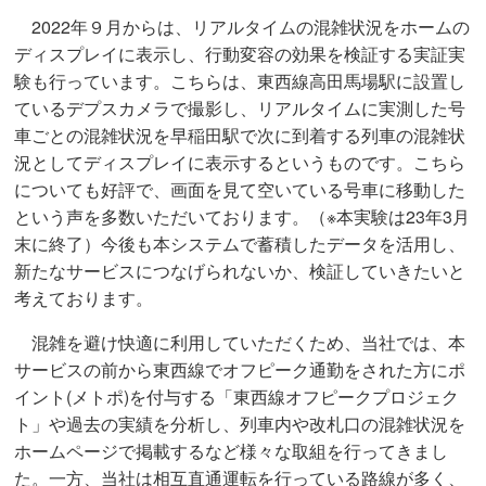
2022年９月からは、リアルタイムの混雑状況をホームの
ディスプレイに表示し、行動変容の効果を検証する実証実
験も行っています。こちらは、東西線高田馬場駅に設置し
ているデプスカメラで撮影し、リアルタイムに実測した号
車ごとの混雑状況を早稲田駅で次に到着する列車の混雑状
況としてディスプレイに表示するというものです。こちら
についても好評で、画面を見て空いている号車に移動した
という声を多数いただいております。（※本実験は23年3月
末に終了）今後も本システムで蓄積したデータを活用し、
新たなサービスにつなげられないか、検証していきたいと
考えております。
混雑を避け快適に利用していただくため、当社では、本
サービスの前から東西線でオフピーク通勤をされた方にポ
イント(メトポ)を付与する「東西線オフピークプロジェク
ト」や過去の実績を分析し、列車内や改札口の混雑状況を
ホームページで掲載するなど様々な取組を行ってきまし
た。一方、当社は相互直通運転を行っている路線が多く、