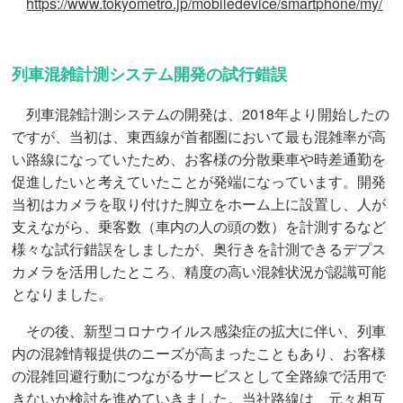
https://www.tokyometro.jp/mobiledevice/smartphone/my/
列車混雑計測システム開発の試行錯誤
列車混雑計測システムの開発は、2018年より開始したの
ですが、当初は、東西線が首都圏において最も混雑率が高
い路線になっていたため、お客様の分散乗車や時差通勤を
促進したいと考えていたことが発端になっています。開発
当初はカメラを取り付けた脚立をホーム上に設置し、人が
支えながら、乗客数（車内の人の頭の数）を計測するなど
様々な試行錯誤をしましたが、奥行きを計測できるデプス
カメラを活用したところ、精度の高い混雑状況が認識可能
となりました。
その後、新型コロナウイルス感染症の拡大に伴い、列車
内の混雑情報提供のニーズが高まったこともあり、お客様
の混雑回避行動につながるサービスとして全路線で活用で
きないか検討を進めていきました。当社路線は、元々相互