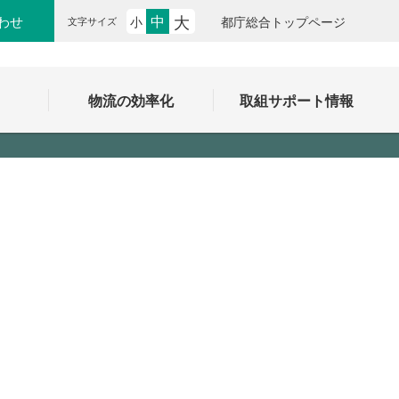
大
中
わせ
小
都庁総合トップページ
文字サイズ
ク
物流の効率化
取組サポート情報