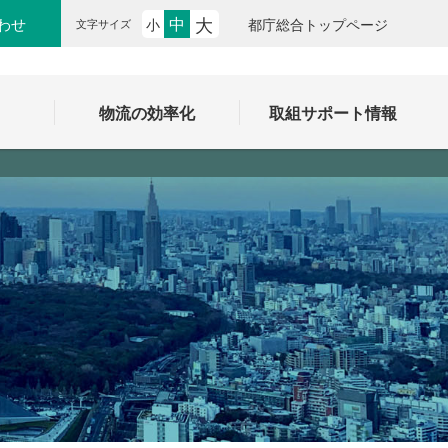
大
中
わせ
小
都庁総合トップページ
文字サイズ
ク
物流の効率化
取組サポート情報