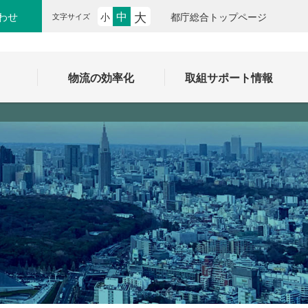
大
中
わせ
小
都庁総合トップページ
文字サイズ
ク
物流の効率化
取組サポート情報