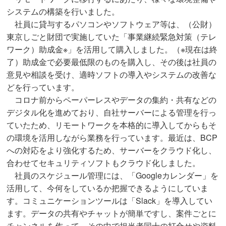
システムの構築を行いました。
社員に貸与するパソコンやソフトウェア等は、（公財）
東京しごと財団で実施していた「事業継続緊急対策（テレ
ワーク）助成金※」を活用して購入しました。（※現在は終
了）助成金で必要最低限のものを購入し、その後は社員の
意見や相談を受け、適時ソフトの導入やシステムの改善な
どを行っています。
コロナ前からペーパーレスやデータの集約・共有などの
デジタル化を進めており、自社サーバーによる管理を行っ
ていたため、リモートワークを本格的に導入してからもそ
の環境を活用しながら業務を行っています。最近は、BCP
への対応をより強化するため、サーバーをクラウド化し、
合わせてセキュリティソフトもクラウド化しました。
社員のスケジュール管理には、「Googleカレンダー」を
活用して、今何をしているか把握できるようにしていま
す。コミュニケーションツールは「Slack」を導入してい
ます。データの共有やチャットが簡単ですし、案件ごとに
チャンネルを作って、その中で担当者同士の打合せや資料