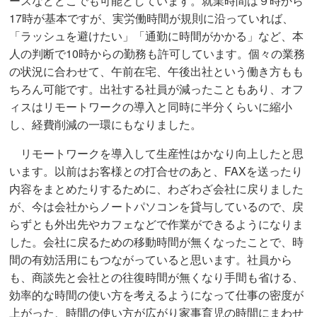
ースなどどこでも可能としています。就業時間は９時から
17時が基本ですが、実労働時間が規則に沿っていれば、
「ラッシュを避けたい」「通勤に時間がかかる」など、本
人の判断で10時からの勤務も許可しています。個々の業務
の状況に合わせて、午前在宅、午後出社という働き方もも
ちろん可能です。出社する社員が減ったこともあり、オフ
ィスはリモートワークの導入と同時に半分くらいに縮小
し、経費削減の一環にもなりました。
リモートワークを導入して生産性はかなり向上したと思
います。以前はお客様との打合せのあと、FAXを送ったり
内容をまとめたりするために、わざわざ会社に戻りました
が、今は会社からノートパソコンを貸与しているので、戻
らずとも外出先やカフェなどで作業ができるようになりま
した。会社に戻るための移動時間が無くなったことで、時
間の有効活用にもつながっていると思います。社員から
も、商談先と会社との往復時間が無くなり手間も省ける、
効率的な時間の使い方を考えるようになって仕事の密度が
上がった、時間の使い方が広がり家事育児の時間にまわせ