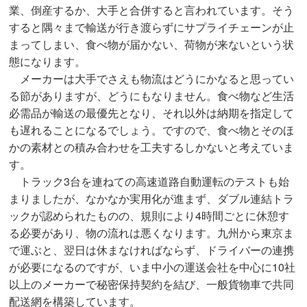
業、倒産するか、大手と合併すると言われています。そう
すると隅々まで輸送が行き渡らずにサプライチェーンが止
まってしまい、食べ物が届かない、荷物が来ないという状
態になります。
メーカーは大手でさえも物流はどうにかなると思ってい
る節がありますが、どうにもなりません。食べ物など生活
必需品が輸送の最優先となり、それ以外は納期を指定して
も遅れることになるでしょう。ですので、食べ物とそのほ
かの素材との積み合わせを工夫するしかないと考えていま
す。
トラック3台を連ねての高速道路自動運転のテストも始
まりましたが、なかなか実用化が進まず、ダブル連結トラ
ックが認められたものの、規則により4時間ごとに休憩す
る必要があり、物の流れは悪くなります。九州から東京ま
で運ぶと、翌日は休まなければならず、ドライバーの連携
が必要になるのですが、いま中小の運送会社を中心に10社
以上のメーカーで秘密保持契約を結び、一般貨物車で共同
配送網を構築しています。