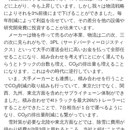
どに上がり、今も上昇しています。しかし我々は物流戦略
によりそれを3%前後にまで下げることができました。毎
年削減によって利益を出せていて、その差分を他の設備や
研究開発費に投資することが出来ています。
メーカーは物を作って売るのが本業、物流は二の次、三
の次に見られがちで、3PL（サードパーティーロジスティ
クス）といって大手の運送会社に高いお金を払って全部任
せることになり、組み合わせを考えずにとにかく運んでも
らうとトラックの台数も増え、CO
の排出量も増えること
2
になります。これは今の時代に逆行しています。
いま、大手メーカーとも連携し、積み合わせを行うこと
でCO
削減の取り組みも行っていて、東京だけでなく、関
2
西、九州、東北方面を含めたサプライチェーン体制ができ
ました。積み合わせで4tトラックを最大26tのトレーラーに
することができたことで、7台相当が１台で運べるように
なり、CO
の排出量削減にも繋がっています。
2
雪対策が必要な北陸や東北方面などでは、除雪に費用が
掛かり経費が2倍3倍と膨れるところ、当社と組むことでキ