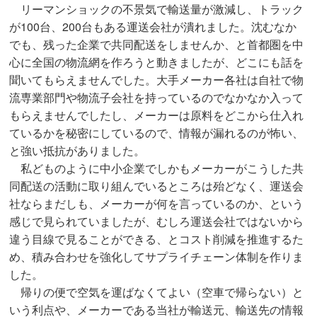
リーマンショックの不景気で輸送量が激減し、トラック
が100台、200台もある運送会社が潰れました。沈むなか
でも、残った企業で共同配送をしませんか、と首都圏を中
心に全国の物流網を作ろうと動きましたが、どこにも話を
聞いてもらえませんでした。大手メーカー各社は自社で物
流専業部門や物流子会社を持っているのでなかなか入って
もらえませんでしたし、メーカーは原料をどこから仕入れ
ているかを秘密にしているので、情報が漏れるのが怖い、
と強い抵抗がありました。
私どものように中小企業でしかもメーカーがこうした共
同配送の活動に取り組んでいるところは殆どなく、運送会
社ならまだしも、メーカーが何を言っているのか、という
感じで見られていましたが、むしろ運送会社ではないから
違う目線で見ることができる、とコスト削減を推進するた
め、積み合わせを強化してサプライチェーン体制を作りま
した。
帰りの便で空気を運ばなくてよい（空車で帰らない）と
いう利点や、メーカーである当社が輸送元、輸送先の情報