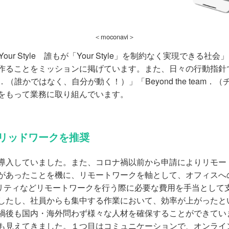
＜moconavi＞
Your Style 誰もが「Your Style」を制約なく実現で
ことをミッションに掲げています。また、日々の行動指針であるバ
tive．（誰かではなく、自分が動く！）」「Beyond the t
をもって業務に取り組んでいます。
リッドワークを推奨
入していました。また、コロナ禍以前から申請によりリモー
あったことを機に、リモートワークを軸として、オフィスへ
シリティなどリモートワークを行う際に必要な費用を手当として
したし、社員からも集中する作業において、効率が上がったと
禍後も国内・海外問わず様々な人材を確保することができてい
見えてきました。１つ目はコミュニケーションで、オンライ