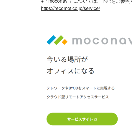
※「moconavi」については、下記をご参
https://recomot.co.jp/service/