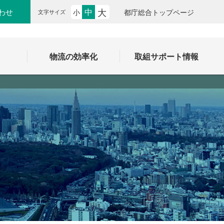
大
中
わせ
小
都庁総合トップページ
文字サイズ
ク
物流の効率化
取組サポート情報