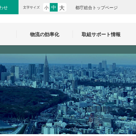
大
中
わせ
小
都庁総合トップページ
文字サイズ
ク
物流の効率化
取組サポート情報