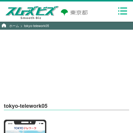
ホーム
tokyo-telework05
tokyo-telework05