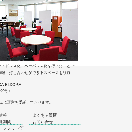
ーアドレス化、ペーパレス化を行ったことで、
気軽に打ち合わせができるスペースを設置
A BLDG 6F
時00分）
ュ
に運営を委託しております。
情報
よくある質問
進期間
お問い合せ
ーフレット等