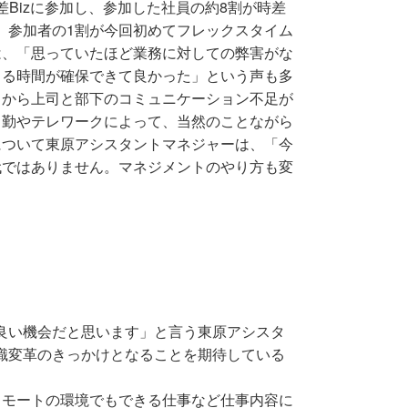
差Bizに参加し、参加した社員の約8割が時差
た、参加者の1割が今回初めてフレックスタイム
は、「思っていたほど業務に対しての弊害がな
きる時間が確保できて良かった」という声も多
スから上司と部下のコミュニケーション不足が
出勤やテレワークによって、当然のことながら
について東原アシスタントマネジャーは、「今
代ではありません。マネジメントのやり方も変
く良い機会だと思います」と言う東原アシスタ
意識変革のきっかけとなることを期待している
リモートの環境でもできる仕事など仕事内容に