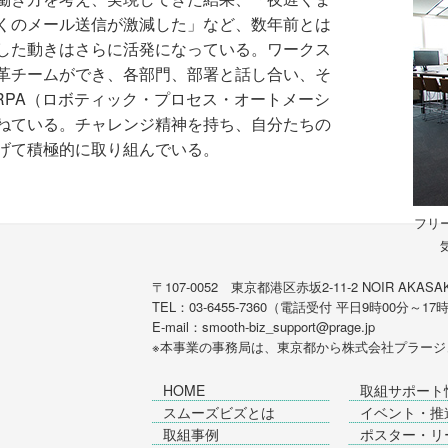
くのメール送信が激減した」など、数年前とは
した動きはさらに活発になっている。ワークス
革チームができ、各部門、部署と話し合い、そ
RPA（ロボティック・プロセス・オートメーシ
ねている。チャレンジ精神を持ち、自分たちの
げて積極的に取り組んでいる。
フリ
〒107-0052 東京都港区赤坂2-11-2 NOIR AKASAK
TEL：03-6455-7360（電話受付 平日9時00分～17
E-mail：smooth-biz_support@prage.jp
※本事業の事務局は、東京都から
株式会社プラージ
HOME
取組サポート
スムーズビズとは
イベント・推
取組事例
ポスター・リ