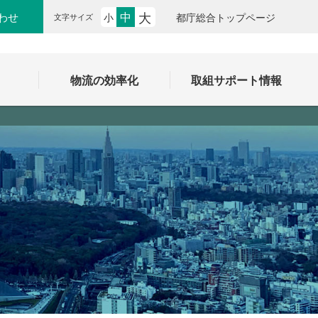
大
中
わせ
小
都庁総合トップページ
文字サイズ
ク
物流の効率化
取組サポート情報