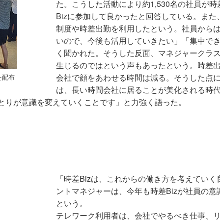
た。こうした活動により約1,530名の社員が時
Bizに参加して良かったと回答している。ま
制度や時差出勤を利用したという。社員から
いので、今後も活用していきたい」「集中で
く聞かれた。そうした反面、マネジャークラ
生じるのではという声もあったという。時差
会社で顔をあわせる時間は減る。そうした点
を配布
は、長い時間会社に居ることが美化される時
とりが意識を変えていくことです」と力強く語った。
「時差Bizは、これからの働き方を考えてい
ントマネジャーは、今年も時差Bizが社員の
という。
テレワーク利用者は、会社でやるべき仕事、