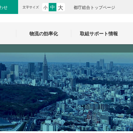
大
中
わせ
小
都庁総合トップページ
文字サイズ
ク
物流の効率化
取組サポート情報