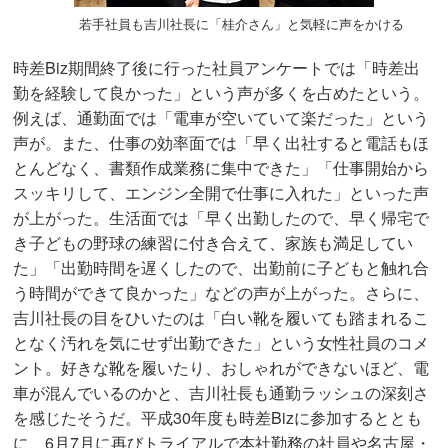
若手社員も吉川社長に「桂介さん」と気軽に声をかける
時差Biz期間終了後に行った社員アンケートでは「時差出
勤を経験して良かった」という声が多くを占めたという。
例えば、通勤面では「電車が空いていて楽だった」という
声が。また、仕事の効率面では「早く出社すると電話もほ
とんどなく、書類作成業務に集中できた」「仕事開始から
スッキリして、エンジン全開で仕事に入れた」といった声
が上がった。生活面では「早く出勤したので、早く帰宅で
き子どもの野球の練習に付き合えて、家族も満足してい
た」「出勤時間を遅くしたので、出勤前に子どもと触れ合
う時間ができて良かった」などの声が上がった。さらに、
吉川社長の目をひいたのは「白い靴を履いても踏まれるこ
となく汚れを気にせず出勤できた」という女性社員のコメ
ント。好きな靴を履いたり、おしゃれができないほど、電
車が混んでいるのかと、吉川社長も通勤ラッシュの深刻さ
を感じたそうだ。平成30年度も時差Bizに参加するととも
に、6月7月に再びトライアルで本社勤務の社員や名古屋・