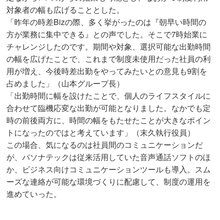
対象者の幅も広げることとした。
「昨年の時差Bizの際、多く挙がったのは『朝早い時間の
方が業務に集中できる』との声でした。そこで7時始業に
チャレンジしたのです。期間や対象、選択可能な出勤時間
の幅を広げたことで、これまで制度未使用だった社員の利
用が増え、今後時差出勤をやってみたいとの意見も9割を
占めました」（山本グループ長）
「出勤時間に幅を設けたことで、個人のライフスタイルに
合わせて臨機応変な出勤が可能となりました。なかでも定
時の前後両方に、時間の幅をもたせたことが大きなポイン
トになったのではと考えています」（末久執行役員）
この場合、気になるのは社員間のコミュニケーションだ
が、パソナテックは従来活用していた音声通話ソフトのほ
か、ビジネス向けコミュニケーションツールも導入。スム
ーズな連絡が可能な環境づくりに配慮して、制度の運用を
進めていった。