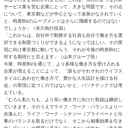
サービス業を営む企業にとって、大きな問題です。その点
について、東京都などが中心となって改善がなされていく
と、時差Bizのムーブメントはさらに飛躍するのではない
でしょうか」（末久執行役員）
「これからは、自社外で勤務する社員も自分で働き方を選
択できる制度づくりができるようになってほしい。その実
現に向け東京都に動いてもらう、それが今後の時差Bizに
対する期待だと言えます」（山本グループ長）
今後、時差Bizを通じて、より多様な働き方を受け入れる
企業が増えることによって、「誰もがそれぞれのライフス
タイルにあわせた働き方で、豊かな人生設計を描ける社
会」の実現に近づくのではないかと、パソナテックでは考
えている。
「むろん私たちも、より良い働き方に向けた取組は継続し
ていきます。そのうえでライフ・ワーク・バランスより一
歩進んだ、ライフ・ワーク・シナジー（プライベートと仕
事のバランスを取るだけでなく、そこから相乗効果を引き
出していく）の構築に尽力していきたいですね」（末久執