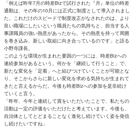
「例えば昨年7月の時差Bizで試行された『月』単位の時差
通勤は、その年の10月には正式に制度として導入されまし
た。これだけのスピードで制度改正がなされたのは、より
良い職場にしたいという職員たちの気持ちと、担当する人
事課職員の強い熱意があったから。その熱意を持って周囲
を巻き込み、新しい取組に向き合っているのです」と語る
小野寺課長。
このような環境が生まれた要因の一つには、時差Bizへの
連続参加があるという。何かを「継続して行うこと」で、
新たな変化を「定着」へと結びつけていくことが可能とな
り、そこからさらに新しい変化を求める気持ちが生まれて
きたと言えるからだ。今後も時差Bizへの参加を是非続け
ていくと言う。
「昨年、今年と連続して賞をいただいたことで、私たちの
活動は一定の評価をいただけたと考えています。今後も、
自治体としてとどまることなく進化し続けていく姿を発信
し続けたいですね」