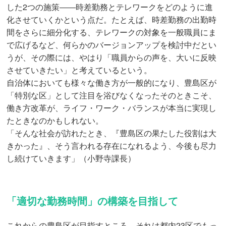
した2つの施策――時差勤務とテレワークをどのように進
化させていくかという点だ。たとえば、時差勤務の出勤時
間をさらに細分化する、テレワークの対象を一般職員にま
で広げるなど、何らかのバージョンアップを検討中だとい
うが、その際には、やはり「職員からの声を、大いに反映
させていきたい」と考えているという。
自治体においても様々な働き方が一般的になり、豊島区が
「特別な区」として注目を浴びなくなったそのときこそ、
働き方改革が、ライフ・ワーク・バランスが本当に実現し
たときなのかもしれない。
「そんな社会が訪れたとき、『豊島区の果たした役割は大
きかった』、そう言われる存在になれるよう、今後も尽力
し続けていきます」（小野寺課長）
「適切な勤務時間」の構築を目指して
これからの豊島区が目指すところ、それは都内23区でもっ