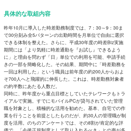
具体的な取組内容
昨年10月に導入した時差勤務制度では、7：30～9：30ま
で30分刻み全5パターンの出勤時間を月単位で自由に選択
できる体制を整えた。さらに、平成30年度の時差Biz実施
期間には「より気軽に時差通勤を『お試し』できるよう
に」と理由を問わず「日」単位での利用を可能、申請手続
きの一部を簡略化した。その結果、期間中に「時差勤務を
一回は利用した」という職員は前年度の約200人からおよ
そ700人へと飛躍的に伸長した。これは、時差勤務対象者
の約半数にあたる人数だ。
同時に、昨年度から重点目標としていたテレワークもトラ
イアルで実施。すでにモバイルPCが貸与されていた管理
職を対象とし、積極的な活用を勧めた。基本、自宅での作
業を行うことを前提としたものだが、約30人の管理職が制
度を活用。のちのアンケートでは、その8割が肯定的な評
価で、「今後正規制度として取り入れるべき」との声が多