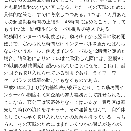
とも超過勤務の少ない区になることだ。その実現のための
具体的な策も、すでに考案しつつある。1つは、1カ月あた
りの超過勤務時間の上限を、45時間に定めること。そして
もう1つは、勤務間インターバル制度の導入である。
勤務間インターバル制度とは、勤務終了から翌日の勤務開
始まで、定められた時間だけインターバルを置かねばなら
ないというルール。例えばインターバルを12時間と定めた
場合、諸業務により21：00まで勤務した際には、翌朝9：
00以前の勤務開始は認められないことになる。これは、諸
外国でも取り入れられている制度であり、ライフ・ワー
ク・バランス構築の助けともなるものである。
平成31年4月より労働基準法が改正となり、この勤務間イ
ンターバル制度も民間企業の努力義務として課せられるよ
うになる。官公庁は適応外となってはいるが、豊島区は率
先して時代の流れをキャッチ。その趣旨を組んで、自治体
としていち早く取り入れたいとの意向を持っている。もち
ろん、その実践のためにはまだいくつかの課題があるが、