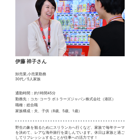
伊藤 祥子さん
卸売業,小売業勤務
30代／5人家族
通勤時間：約1時間45分
勤務先：コカ･コーラ ボトラーズジャパン株式会社（港区）
職種：総合職
家族構成：夫、子供（8歳、5歳、1歳）
野生の象を観るためにスリランカへ行くなど、家族で毎年テーマ
を決めて、レアな海外旅行を楽しんでいます。休日は家族と過ご
してリフレッシュすることが仕事への活力です！