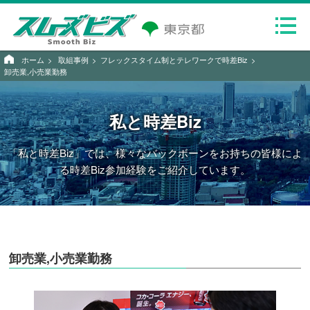
ホーム
取組事例
フレックスタイム制とテレワークで時差Biz
卸売業,小売業勤務
私と時差Biz
「私と時差Biz」では、様々なバックボーンをお持ちの皆様によ
る時差Biz参加経験をご紹介しています。
卸売業,小売業勤務