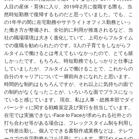
人目の産休・育休に入り、2019年2月に復職する際も、当
然時短勤務で復帰するものだと思っていました。でも、こ
の1年半の間に在宅勤務やサテライトオフィス勤務といっ
た働き方が整備され、全社的に利用が推進されるなど、当
社の職場環境は大きく進化していて、上司からフルタイム
での復職を勧められたのです。3人の子育てをしながらフ
ルタイムで働けるとは考えてもいなかったので、とても嬉
しかったです。もちろん、時短勤務でもしっかりと仕事は
していましたが、フルタイムで働けることで、これからの
自分のキャリアについて一層前向きになれたと思います。
時間的な制約はもちろんですが、それ以上に気持ちの面で
の制約がなくなったことが、いろいろな面でプラスになっ
ていると感じています。 現在、私は人事・総務本部でダイ
バーシティに関する戦略策定及び実行を担当しています。
在宅では実施できないFace to Faceが求められる社外との
打ち合わせ等がある場合は、フレックスタイム制を利用し
て時差出勤し、個人でできる書類作成業務などは、テレワ
ークでの在宅勤務をフル活用しています。電話やメールの