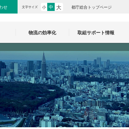
大
中
わせ
小
都庁総合トップページ
文字サイズ
ク
物流の効率化
取組サポート情報