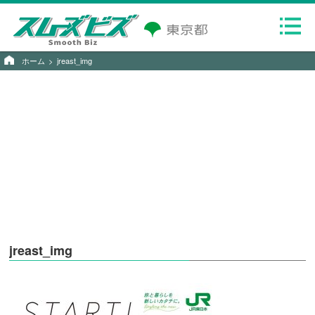
ホーム
jreast_img
jreast_img