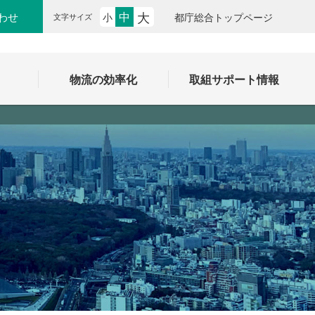
大
中
わせ
小
都庁総合トップページ
文字サイズ
ク
物流の効率化
取組サポート情報