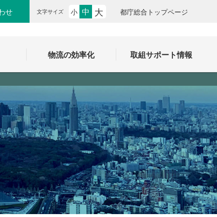
大
中
わせ
小
都庁総合トップページ
文字サイズ
ク
物流の効率化
取組サポート情報