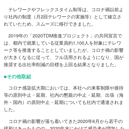
テレワークやフレックスタイム制等は、コロナ禍以前よ
り社内の制度（月2回テレワークの実施等）として確立さ
れていたため、スムーズに移行できました。
2019年の「2020TDM推進プロジェクト」の共同宣言で
は、都内で就業している従業員約1,100人を対象にテレワ
ーク等を推進することとしていましたが、コロナ禍の影響
が大きくなるに従って、フル活用されるようになり、国が
推奨する出社率削減の目標を上回る結果となりました。
■その他取組
コロナ感染拡大期においては、本社への来客制限や接待
等の原則中止・延期、社内の懇親の中止・延期、出張（海
外・国内）の原則中止・延期についても社内で通達されま
した。
コロナ禍の影響が落ち着いてきた2020年6月から若干の
緩和はあったものの、2020年末にかけて感染者が増加した