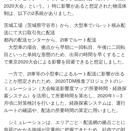
2020大会」という。）時に影響があると想定された物流体
制は、以下の2系統がありました。
茨城工場（茨城県守谷市）から、大型車でパレット積み配
送にて大口取引先に配送
都内の配送センターから、2t車でルート配送
大型車の場合、拠点から早朝に一回転目、午後に二回転
目といった単純な形態のため、出荷の時間を早くすること
で東京2020大会による影響を回避できると想定しました。
一方で、2t車等の小型車によるルート配送に影響が出る
ことが想定されたため、2020TDM推進プロジェクトのシ
ミュレーション（大会輸送影響度マップ/所要時間・経路探
索システム）を活用して所要時間を算出し、2020年1～3
月頃に対策検討を行いました。経路探索システムは、運行
ルートの確認や、配送の所要時間の算定に用いました。
シミュレーションは、エリアごと・配送網の拠点ごとに
負荷のかかる地域が定量的に把握できたため、社内での対