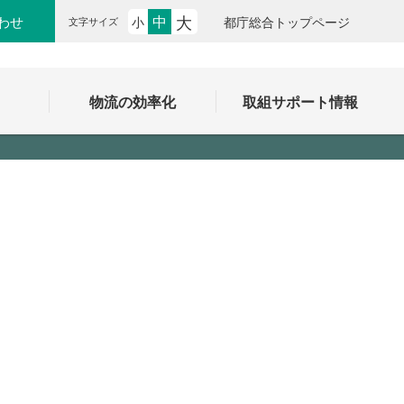
大
中
わせ
小
都庁総合トップページ
文字サイズ
ク
物流の効率化
取組サポート情報