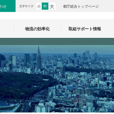
大
中
わせ
小
都庁総合トップページ
文字サイズ
ク
物流の効率化
取組サポート情報