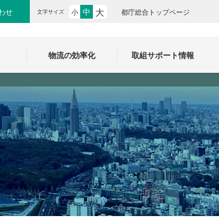
大
中
わせ
小
都庁総合トップページ
文字サイズ
ク
物流の効率化
取組サポート情報