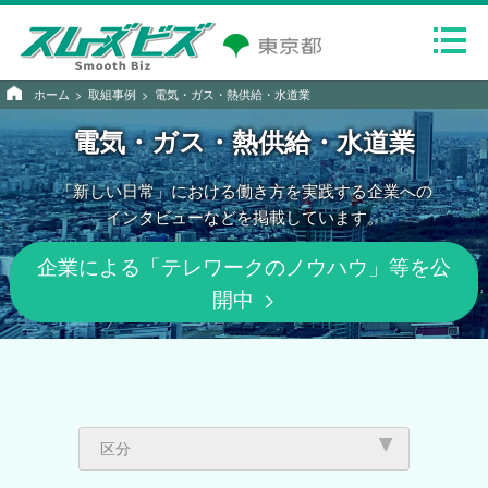
ホーム
取組事例
電気・ガス・熱供給・水道業
電気・ガス・熱供給・水道業
「新しい日常」における
働き方を実践する
企業への
インタビューなどを
掲載しています。
企業による「テレワークのノウハウ」等を公
開中
区分