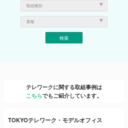
私と時差Biz
「新しい日常」における働き方
「スムーズビズ推進大賞」受賞企業・時差
インタビュー
取組事例
体験記
取組種別
Biz推進賞
人の流れ（テレワーク・時差出勤等）
物の流れ
普及啓発
業種
販売業
建設業
製造業
電気・ガス・熱供給・水道業
情報通信業
運輸業,郵便業
卸売業,小売業
金融業,保険業
不動産業,物品賃貸業
学術研究,専門・技術サービス業
生活関連サービス業,娯楽業
教育,学習支援業
医療,福祉
サービス業（他に分類されないもの）
公務
テレワークに関する取組事例は
こちら
でもご紹介しています。
TOKYOテレワーク・モデルオフィス