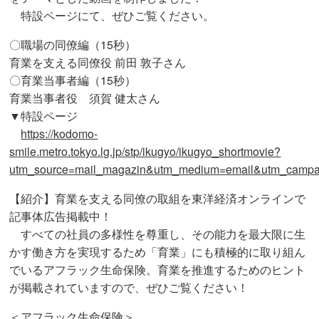
特設ページにて、ぜひご覧ください。
〇職場の同僚編（15秒）
育業を支える同僚役 前田 敦子さん
〇育業当事者編（15秒）
育業当事者役 須賀 健太さん
▼特設ページ
https://kodomo-
smile.metro.tokyo.lg.jp/stp/ikugyo/ikugyo_shortmovie?
utm_source=mail_magazin&utm_medium=email&utm_campa
【紹介】育業を支える同僚の取組を東洋経済オンラインで
記事体広告掲載中！
すべての社員の多様性を尊重し、その能力を最大限に生
かす働き方を実現するため「育業」にも積極的に取り組ん
でいるアフラック生命保険。育業を推進するためのヒント
が掲載されていますので、ぜひご覧ください！
＜アフラック生命保険＞