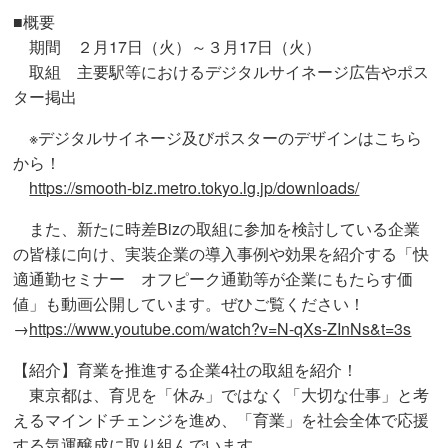
■概要
期間 ２月17日（火）～３月17日（火）
取組 主要駅等におけるデジタルサイネージ広告やポス
ター掲出
※デジタルサイネージ及びポスターのデザインはこちら
から！
https://smooth-biz.metro.tokyo.lg.jp/downloads/
また、新たに時差Bizの取組に参加を検討している企業
の皆様に向け、実装企業の導入事例や効果を紹介する「快
適通勤セミナー オフピーク通勤等が企業にもたらす価
値」も動画公開しています。ぜひご覧ください！
→
https://www.youtube.com/watch?v=N-qXs-ZInNs&t=3s
【紹介】育業を推進する企業4社の取組を紹介！
東京都は、育児を「休み」ではなく「大切な仕事」と考
えるマインドチェンジを進め、「育業」を社会全体で応援
する気運醸成に取り組んでいます。