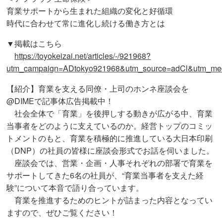
育業サポートから生まれた組織の変化と好循環
時代に合わせて常に進化し続ける働き方とは
▼掲載はこちら
https://toyokeizai.net/articles/-/921968?
utm_campaign=ADtokyo921968&utm_source=adCl&utm_me
【紹介】育業を支える同僚・上司のホンネ座談会を
@DIMEで記事体広告掲載中！
社会全体で「育業」を後押しする動きが広がる中、育業
当事者をどのように支えているのか。経営トップのコミッ
トメントのもと、育業を積極的に推進している大日本印刷
（DNP）の社員の皆様に座談会形式でお話を伺いました。
座談会では、営業・企画・人事それぞれの部署で育業を
サポートしてきた6名の社員が、“育業当事者を支えた経
験”について本音で語り合っています。
育業を推進するためのヒントが詰まった内容となってい
ますので、ぜひご覧ください！