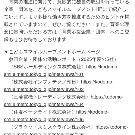
育業の推進に向けて、意欲的に独自の取組を行っている
企業・団体をこどもスマイルムーブメントHPにて紹介し
ています。より多様な働き方を推進するためのヒントが掲
載されていますので、ぜひご覧ください！また、育業の理
念に賛同いただける方は「育業応援企業・団体」へのご登
録もぜひお待ちしております！
▼こどもスマイルムーブメントホームページ
参画企業・団体の活動レポート（2025年度の5社）
〈SBSホールディングス株式会社〉
https://kodomo-
smile.metro.tokyo.lg.jp/interviews/101
〈株式会社インフォテクノ朝日〉
https://kodomo-
smile.metro.tokyo.lg.jp/interviews/103
〈三菱電機トレーディング株式会社〉
https://kodomo-
smile.metro.tokyo.lg.jp/interviews/104
〈住友ベークライト株式会社〉
https://kodomo-
smile.metro.tokyo.lg.jp/interviews/105
〈グラクソ・スミスクライン株式会社〉
https://kodomo-
smile.metro.tokyo.lg.jp/interviews/146