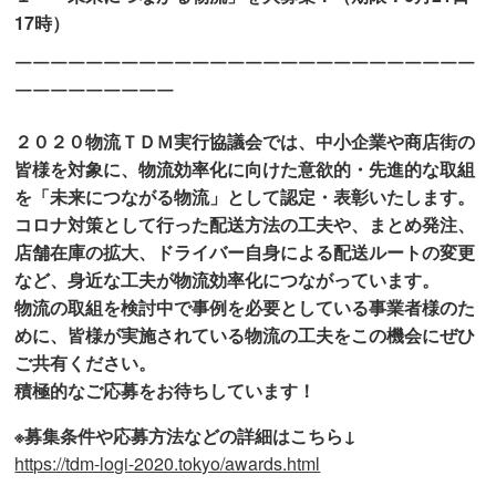
17時）
￣￣￣￣￣￣￣￣￣￣￣￣￣￣￣￣￣￣￣￣￣￣￣￣￣￣
￣￣￣￣￣￣￣￣￣
２０２０物流ＴＤＭ実行協議会では、中小企業や商店街の
皆様を対象に、物流効率化に向けた意欲的・先進的な取組
を「未来につながる物流」として認定・表彰いたします。
コロナ対策として行った配送方法の工夫や、まとめ発注、
店舗在庫の拡大、ドライバー自身による配送ルートの変更
など、身近な工夫が物流効率化につながっています。
物流の取組を検討中で事例を必要としている事業者様のた
めに、皆様が実施されている物流の工夫をこの機会にぜひ
ご共有ください。
積極的なご応募をお待ちしています！
※募集条件や応募方法などの詳細はこちら↓
https://tdm-logi-2020.tokyo/awards.html