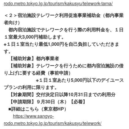
rodo.metro.tokyo.lg.jp/tourism/kakusyu/telework-tama/
＜２＞宿泊施設テレワーク利用促進事業補助金（都内事業
者向け）
都内宿泊施設でテレワークを行う際の利用料金を、１日
１室最大3,000円補助します。
※１日１室当たり最低1,000円を自己負担していただきま
す。
【補助対象】都内事業者
【補助対象】テレワークを行うために都内宿泊施設の借
り上げに要する経費（事前申請）
※１日１室あたり5,000円以下のデイユース
プランの利用に限ります。
【対象期間】交付決定日以降10月31日までの利用分
【申請期限】９月30日（木）【必着】
■詳細はこちら（東京都HP）
https://www.sangyo-
rodo.metro.tokyo.lg.jp/tourism/kakusyu/telework/