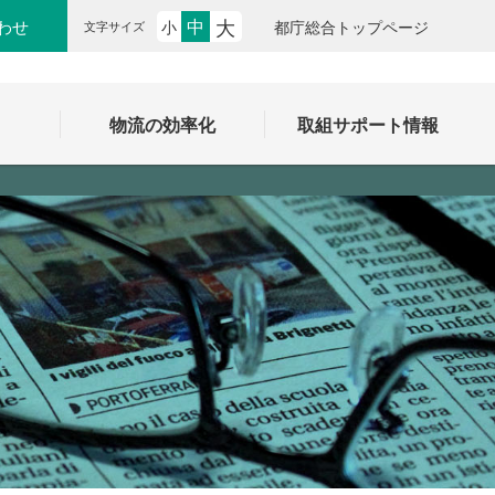
大
中
わせ
小
都庁総合トップページ
文字サイズ
ク
物流の効率化
取組サポート情報