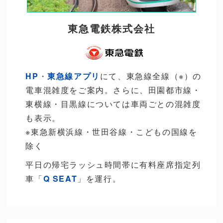
東急電鉄株式会社
HP
・
東急線アプリ
にて、東急線全線（※）の
電車混雑度をご案内。さらに、田園都市線・
東横線・目黒線については車両ごとの混雑度
も表示。
※東急新横浜線・世田谷線・こどもの国線を
除く
平日の帰宅ラッシュ時間帯に有料座席指定列
車「
Q SEAT
」を運行。