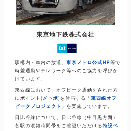
東京地下鉄株式会社
駅構内・車内の放送、
東京メトロ公式HP
等で
時差通勤やテレワーク等へのご協力を呼びか
けています。
東西線において、オフピーク通勤をされた方
にポイント(
メトポ
)を付与する「
東西線オフ
ピークプロジェクト
」を実施しています。
日比谷線について、日比谷線（中目黒方面）
各駅の混雑時間帯をご確認いただける
特設ペ