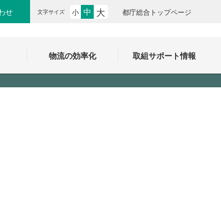
大
中
わせ
小
都庁総合トップページ
文字サイズ
ク
物流の効率化
取組サポート情報