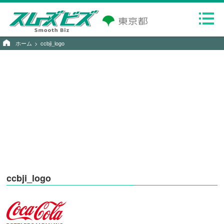
ホーム
ccbji_logo
ccbji_logo