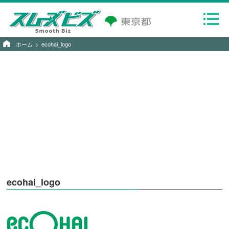
ホーム
ecohai_logo
ecohai_logo