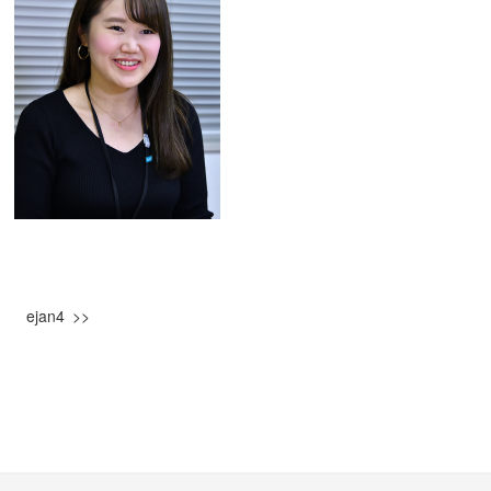
ejan4