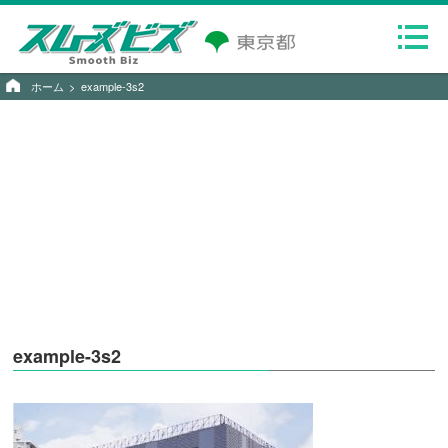
ホーム
example-3s2
example-3s2