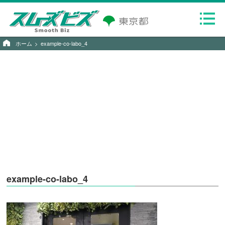
ホーム
example-co-labo_4
example-co-labo_4