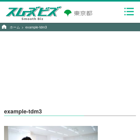
ホーム
example-tdm3
example-tdm3