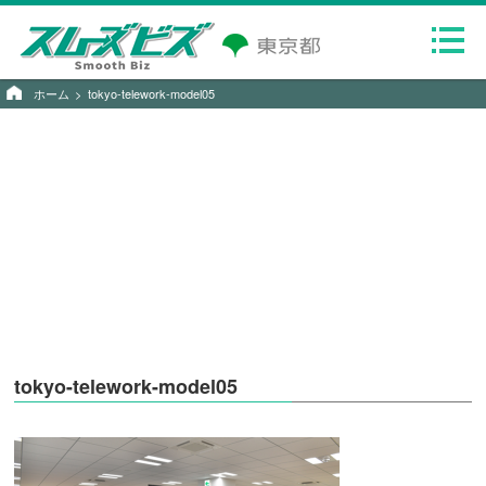
ホーム
tokyo-telework-model05
tokyo-telework-model05