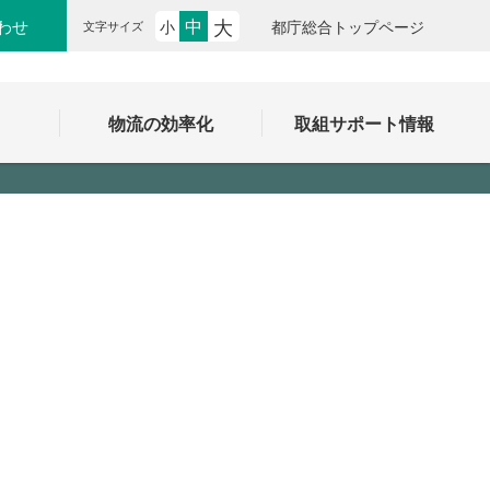
大
中
わせ
小
都庁総合トップページ
文字サイズ
ク
物流の効率化
取組サポート情報