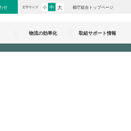
大
中
わせ
小
都庁総合トップページ
文字サイズ
ク
物流の効率化
取組サポート情報