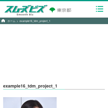
ホーム
example16_tdm_project_1
example16_tdm_project_1