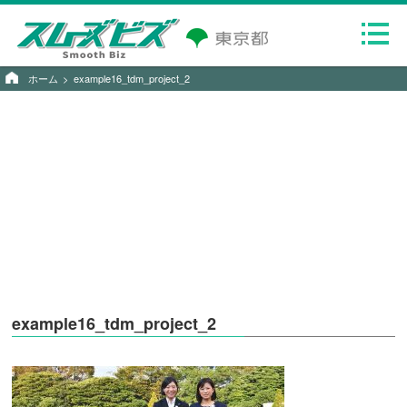
ホーム
example16_tdm_project_2
example16_tdm_project_2