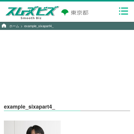
ホーム
example_sixapart4_
example_sixapart4_